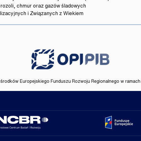
erozoli, chmur oraz gazów śladowych
lizacyjnych i Związanych z Wiekiem
Ośrodek Przetwarzania Informacji
środków Europejskiego Funduszu Rozwoju Regionalnego w ramach 
Narodowe Centrum Badań i Rozwoju
funduszee