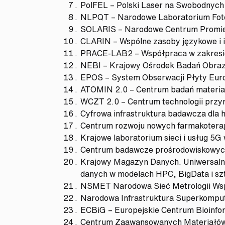
PolFEL – Polski Laser na Swobodnych
NLPQT – Narodowe Laboratorium Foton
SOLARIS – Narodowe Centrum Promie
CLARIN – Wspólne zasoby językowe i i
PRACE-LAB2 – Współpraca w zakresi
NEBI – Krajowy Ośrodek Badań Obraz
EPOS – System Obserwacji Płyty Eur
ATOMIN 2.0 – Centrum badań materiał
WCZT 2.0 – Centrum technologii przyr
Cyfrowa infrastruktura badawcza dla 
Centrum rozwoju nowych farmakoter
Krajowe laboratorium sieci i usług 5G
Centrum badawcze prośrodowiskowych
Krajowy Magazyn Danych. Uniwersalna
danych w modelach HPC, BigData i sztu
NSMET Narodowa Sieć Metrologii Ws
Narodowa Infrastruktura Superkomp
ECBiG – Europejskie Centrum Bioinfo
Centrum Zaawansowanych Materiałów 