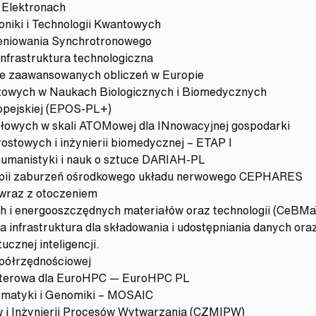
 Elektronach
iki i Technologii Kwantowych
niowania Synchrotronowego
nfrastruktura technologiczna
e zaawansowanych obliczeń w Europie
owych w Naukach Biologicznych i Biomedycznych
opejskiej (EPOS-PL+)
owych w skali ATOMowej dla INnowacyjnej gospodarki
ostowych i inżynierii biomedycznej – ETAP I
humanistyki i nauk o sztuce DARIAH-PL
apii zaburzeń ośrodkowego układu nerwowego CEPHARES
 wraz z otoczeniem
 i energooszczędnych materiałów oraz technologii (CeBMa
 infrastruktura dla składowania i udostępniania danych o
cznej inteligencji.
półrzędnościowej
uterowa dla EuroHPC — EuroHPC PL
rmatyki i Genomiki – MOSAIC
i Inżynierii Procesów Wytwarzania (CZMIPW)